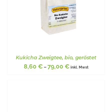
KÖNNEN
AUF
DER
PRODUKTSEITE
GEWÄHLT
WERDEN
Kukicha Zweigtee, bio, geröstet
8,60
€
79,00
€
–
inkl. Mwst