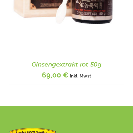
Ginsengextrakt rot 50g
69,00
€
inkl. Mwst