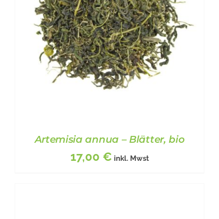
VARIANTEN
AUF.
DIE
OPTIONEN
KÖNNEN
AUF
DER
PRODUKTSEITE
GEWÄHLT
WERDEN
Artemisia annua – Blätter, bio
17,00
€
inkl. Mwst