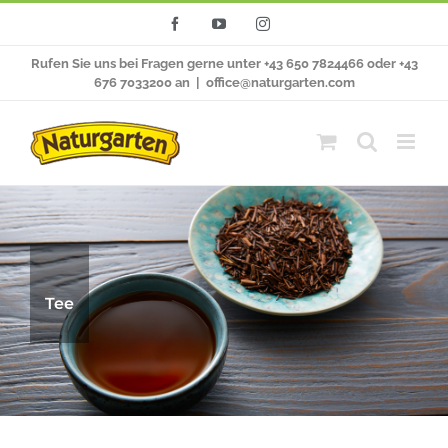
Zum
Facebook
YouTube
Instagram
Inhalt
Rufen Sie uns bei Fragen gerne unter +43 650 7824466 oder +43
springen
676 7033200 an
|
office@naturgarten.com
Tee