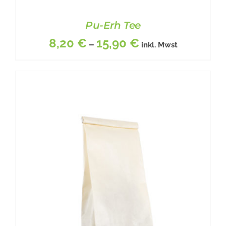
Pu-Erh Tee
8,20
€
15,90
€
–
inkl. Mwst
DIESES
BESCHREIBUNG
/
DETAILS
PRODUKT
WEIST
MEHRERE
VARIANTEN
AUF.
DIE
OPTIONEN