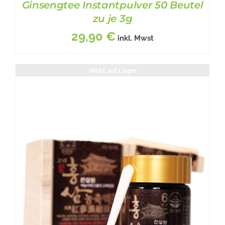
Ginsengtee Instantpulver 50 Beutel
zu je 3g
29,90
€
inkl. Mwst
BESCHREIBUNG
/
DETAILS
Nicht auf Lager