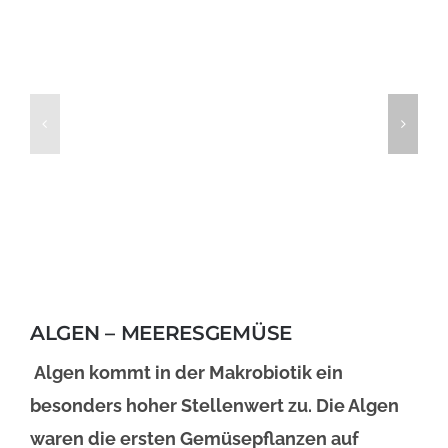
Miso Suppe
rot Instant bio
Ulva Lactuca
ALGEN – MEERESGEMÜSE
BESCHREIBUNG
/
Alge
Algen kommt in der Makrobiotik ein
DETAILS
BESCHREIBUNG
/
besonders hoher Stellenwert zu. Die Algen
DETAILS
waren die ersten Gemüsepflanzen auf