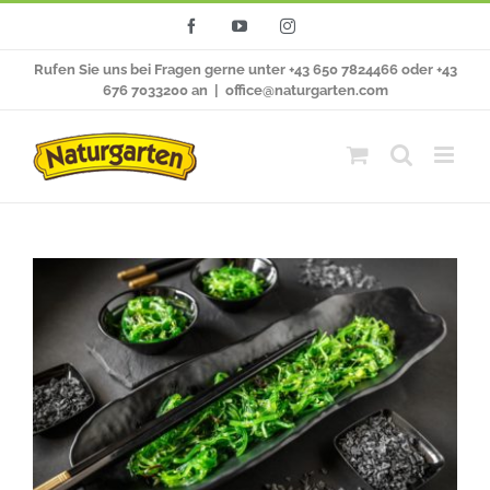
Zum
Facebook
YouTube
Instagram
Inhalt
Rufen Sie uns bei Fragen gerne unter +43 650 7824466 oder +43
springen
676 7033200 an
|
office@naturgarten.com
Zeige
grösseres
Bild