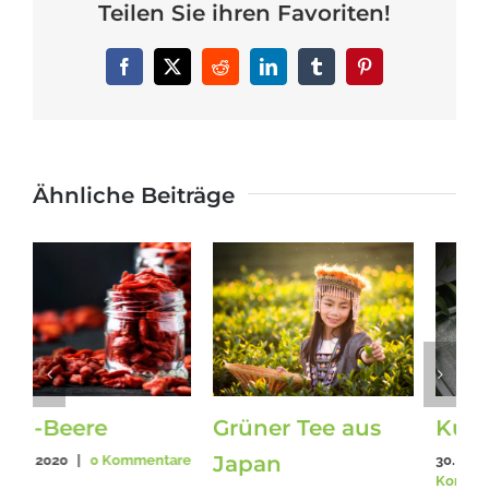
Teilen Sie ihren Favoriten!
Facebook
X
Reddit
LinkedIn
Tumblr
Pinterest
Ähnliche Beiträge
Kuzu
Darmgesundheit
30. Dezember 2019
|
0
31. August 2021
|
0
Kommentare
Kommentare