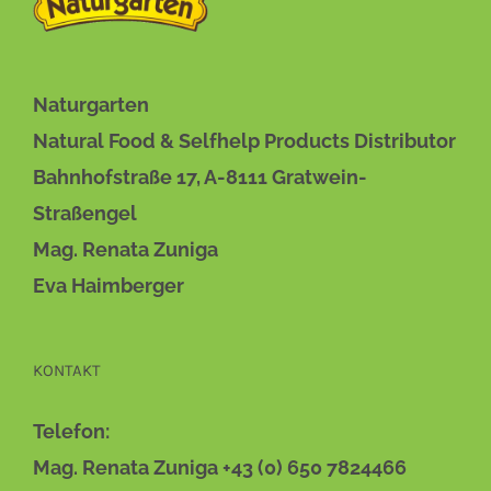
DIESES
BESCHREIBUNG
/
DETAILS
PRODUKT
WEIST
MEHRERE
VARIANTEN
Naturgarten
AUF.
Natural Food & Selfhelp Products Distributor
DIE
OPTIONEN
Bahnhofstraße 17, A-8111 Gratwein-
KÖNNEN
AUF
Straßengel
DER
Mag. Renata Zuniga
PRODUKTSEITE
GEWÄHLT
Eva Haimberger
WERDEN
KONTAKT
Telefon:
Mag. Renata Zuniga +43 (0) 650 7824466