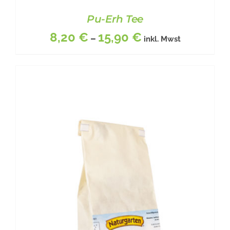
Pu-Erh Tee
8,20
€
15,90
€
–
inkl. Mwst
DIESES
BESCHREIBUNG
/
DETAILS
PRODUKT
WEIST
MEHRERE
VARIANTEN
AUF.
DIE
OPTIONEN
KÖNNEN