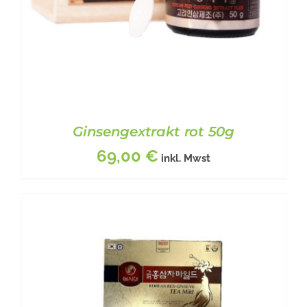
DER
PRODUKTSEITE
GEWÄHLT
WERDEN
Ginsengextrakt rot 50g
69,00
€
inkl. Mwst
DETAILS