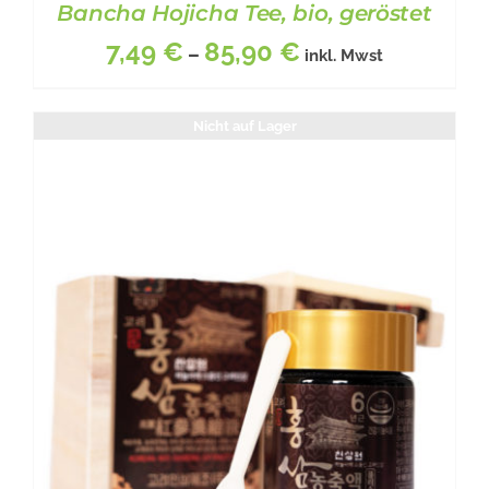
Bancha Hojicha Tee, bio, geröstet
7,49
€
85,90
€
–
inkl. Mwst
Nicht auf Lager
DIESES
BESCHREIBUNG
/
DETAILS
PRODUKT
WEIST
MEHRERE
VARIANTEN
AUF.
DIE
OPTIONEN
KÖNNEN
AUF