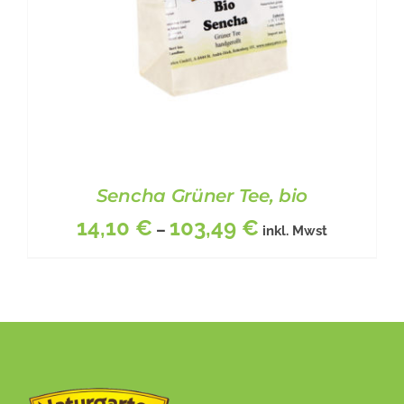
AUF
DER
PRODUKTSEITE
GEWÄHLT
WERDEN
Sencha Grüner Tee, bio
14,10
€
103,49
€
–
inkl. Mwst