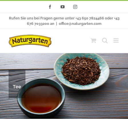
Zum
Facebook
YouTube
Instagram
Inhalt
Rufen Sie uns bei Fragen gerne unter +43 650 7824466 oder +43
springen
676 7033200 an
|
office@naturgarten.com
Tee