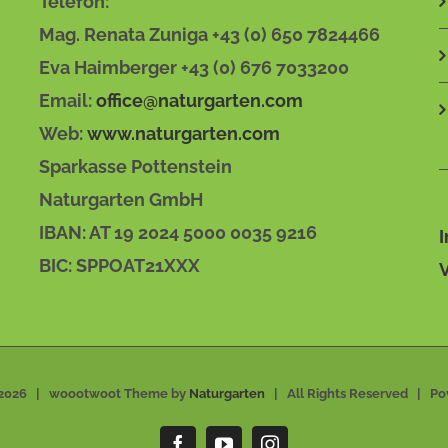
Telefon:
VARIANTEN
AUF.
Mag. Renata Zuniga +43 (0) 650 7824466
DIE
Eva Haimberger +43 (0) 676 7033200
OPTIONEN
KÖNNEN
Email:
office@naturgarten.com
AUF
DER
Web:
www.naturgarten.com
PRODUKTSEITE
Sparkasse Pottenstein
GEWÄHLT
WERDEN
Naturgarten GmbH
IBAN: AT 19 2024 5000 0035 9216
BIC: SPPOAT21XXX
2026 | woootwoot Theme by
Naturgarten
| All Rights Reserved | P