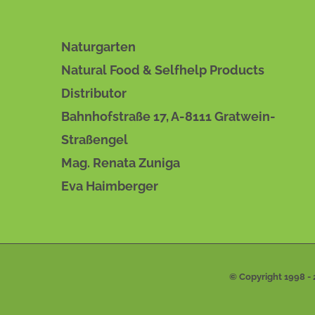
VARIANTEN
AUF.
DIE
Naturgarten
OPTIONEN
KÖNNEN
Natural Food & Selfhelp Products
AUF
Distributor
DER
PRODUKTSEITE
Bahnhofstraße 17, A-8111 Gratwein-
GEWÄHLT
WERDEN
Straßengel
Mag. Renata Zuniga
Eva Haimberger
© Copyright 1998 -