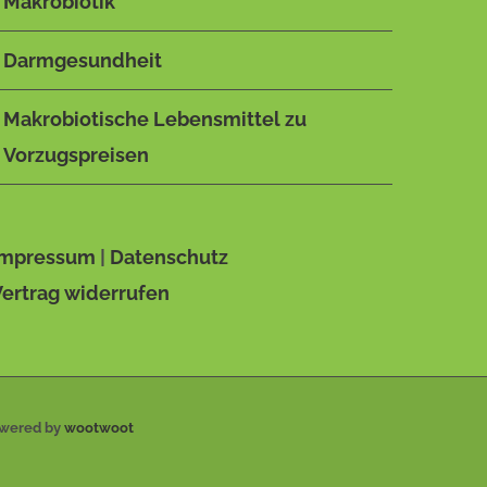
Makrobiotik
VARIANTEN
AUF.
DIE
Darmgesundheit
OPTIONEN
KÖNNEN
Makrobiotische Lebensmittel zu
AUF
DER
Vorzugspreisen
PRODUKTSEITE
GEWÄHLT
WERDEN
Impressum
|
Datenschutz
Vertrag widerrufen
owered by
wootwoot