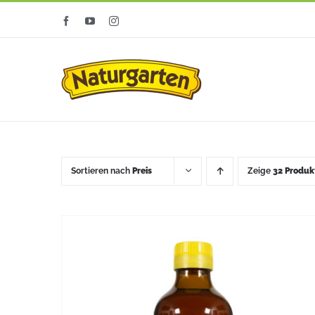
Zum
Facebook
YouTube
Instagram
Inhalt
springen
Sortieren nach
Preis
Zeige
32 Produk