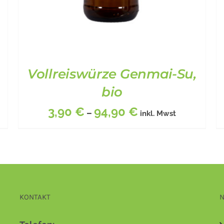
Vollreiswürze Genmai-Su,
bio
3,90
€
94,90
€
–
inkl. Mwst
DIESES
BESCHREIBUNG
/
DETAILS
PRODUKT
KONTAKT
N
WEIST
MEHRERE