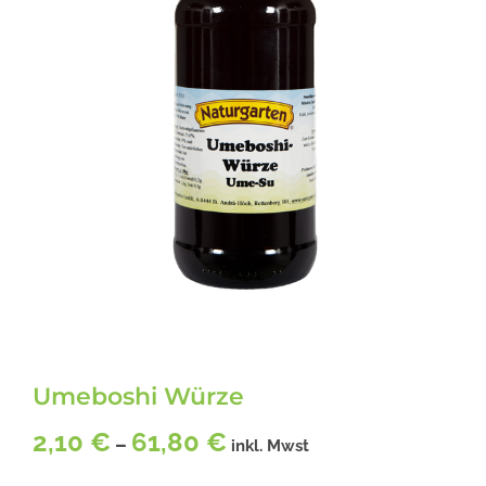
Umeboshi Würze
2,10
€
61,80
€
–
inkl. Mwst