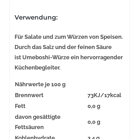
Verwendung:
Für Salate und zum Würzen von Speisen.
Durch das Salz und der feinen Säure
ist Umeboshi-Würze ein hervorragender
Küchenbegleiter.
Nährwerte je 100 g
Brennwert
73KJ/17kcal
Fett
0,0 g
davon gesättigte
0,0 g
Fettsäuren
Kohlenhydrate
3,4 g