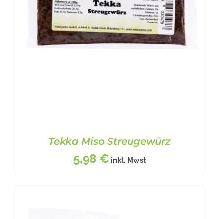
AUF.
DIE
OPTIONEN
KÖNNEN
AUF
DER
PRODUKTSEITE
GEWÄHLT
WERDEN
Tekka Miso Streugewürz
5,98
€
inkl. Mwst