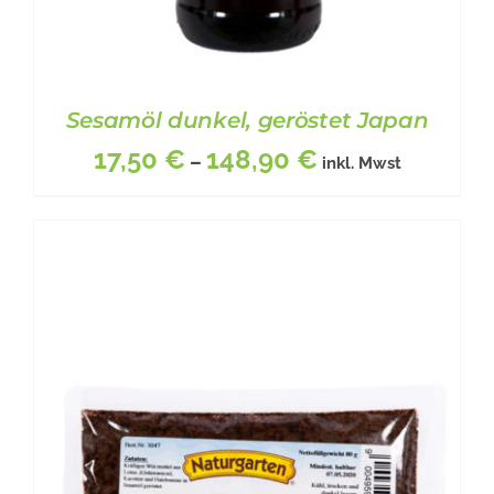
Sesamöl dunkel, geröstet Japan
17,50
€
148,90
€
–
inkl. Mwst
DIESES
BESCHREIBUNG
/
DETAILS
PRODUKT
WEIST
MEHRERE
VARIANTEN