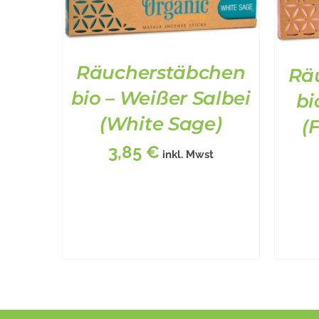
Räucherstäbchen
Rä
bio – Weißer Salbei
bi
BESCHREIBUNG
/
DETAILS
BE
(White Sage)
(
3,85
€
inkl. Mwst