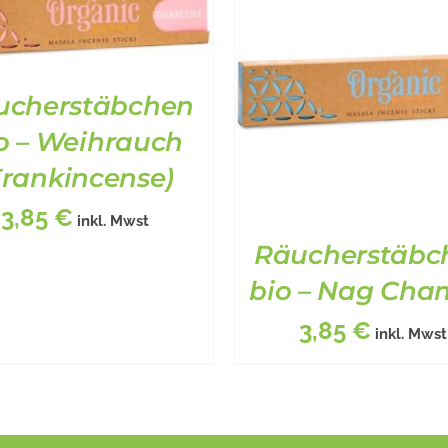
ucherstäbchen
o – Weihrauch
SCHREIBUNG
/
DETAILS
Frankincense)
3,85
€
inkl. Mwst
Räucherstäbc
bio – Nag Ch
3,85
€
inkl. Mwst
BESCHREIBUNG
/
DETA