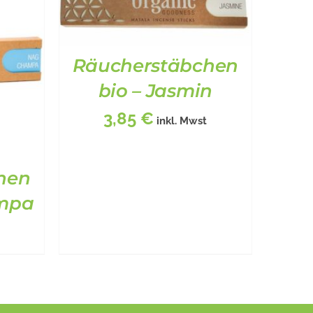
Räucherstäbchen
bio – Jasmin
BESCHREIBUNG
/
DETAILS
3,85
€
inkl. Mwst
hen
ampa
ILS