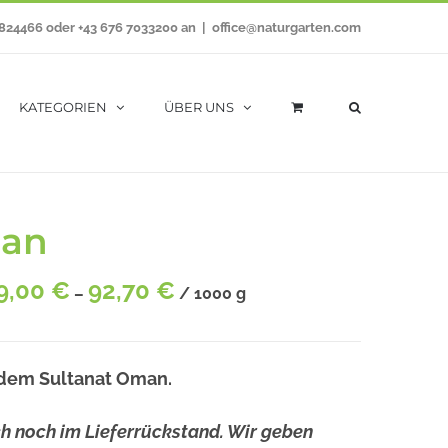
7824466 oder +43 676 7033200 an
|
office@naturgarten.com
KATEGORIEN
ÜBER UNS
man
9,00
€
92,70
€
–
/
1000
g
em Sultanat Oman.
ch noch im Lieferrückstand. Wir geben