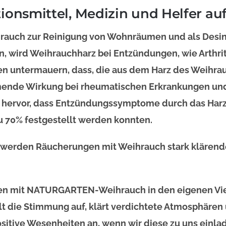
onsmittel, Medizin und Helfer auf 
rauch zur Reinigung von Wohnräumen und als Desinf
, wird Weihrauchharz bei Entzündungen, wie Arthrit
ien untermauern, dass, die aus dem Harz des Wei
nde Wirkung bei rheumatischen Erkrankungen und P
ht hervor, dass Entzündungssymptome durch das Har
u 70% festgestellt werden konnten.
t, werden Räucherungen mit Weihrauch stark klären
n mit NATURGARTEN-Weihrauch in den eigenen Vier
t die Stimmung auf, klärt verdichtete Atmosphären 
sitive Wesenheiten an, wenn wir diese zu uns einl