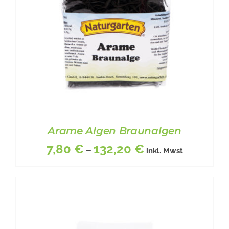
OPTIONEN
KÖNNEN
AUF
DER
PRODUKTSEITE
GEWÄHLT
WERDEN
Arame Algen Braunalgen
7,80
€
132,20
€
–
inkl. Mwst