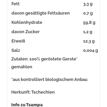
Fett
3,3 g
davon gesättigte Fettsäuren
0,7 g
Kohlenhydrate
59,8 g
davon Zucker
1,2 g
Eiweiß
12,3 g
Salz
0,004 g
Zutaten: 100% geröstete Gerste*
gemahlen
*aus kontrolliert biologischem Anbau
Herkunft: Tschechien
Info zu Tsampa