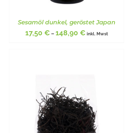
Sesamöl dunkel, geröstet Japan
17,50
€
148,90
€
–
inkl. Mwst
DIESES
BESCHREIBUNG
/
DETAILS
PRODUKT
WEIST
MEHRERE
VARIANTEN
AUF.
DIE