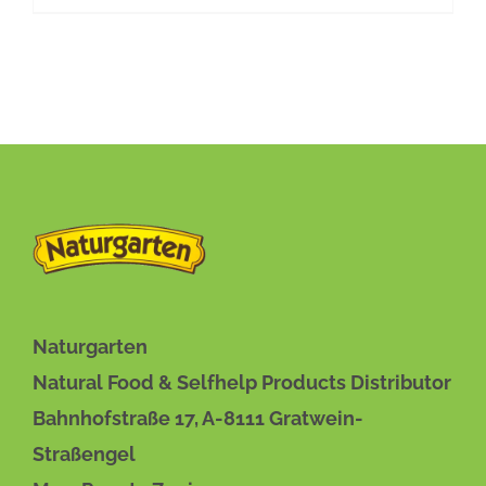
BESCHREIBUNG
/
DETAILS
Naturgarten
Natural Food & Selfhelp Products Distributor
Bahnhofstraße 17, A-8111 Gratwein-
Straßengel