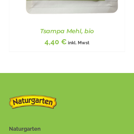
Tsampa Mehl, bio
4,40
€
inkl. Mwst
DIESES
BESCHREIBUNG
/
DETAILS
PRODUKT
WEIST
MEHRERE
Naturgarten
VARIANTEN