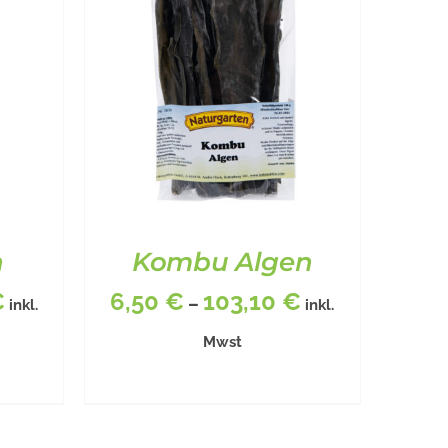
n
Kombu Algen
€
6,50
€
103,10
€
–
inkl.
inkl.
Mwst
DIESES
ILS
BESCHREIBUNG
/
DETAILS
KT
PRODUKT