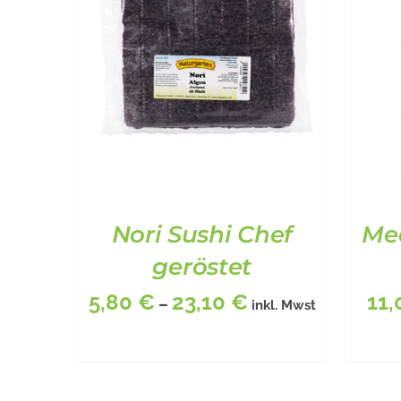
Nori Sushi Chef
Me
geröstet
5,80
€
23,10
€
11
–
inkl. Mwst
DIESES
BESCHREIBUNG
/
DETAILS
BE
PRODUKT