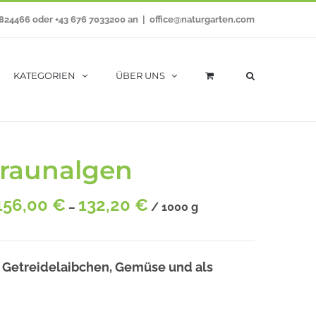
7824466 oder +43 676 7033200 an
|
office@naturgarten.com
KATEGORIEN
ÜBER UNS
raunalgen
156,00
€
132,20
€
–
/
1000
g
, Getreidelaibchen, Gemüse und als