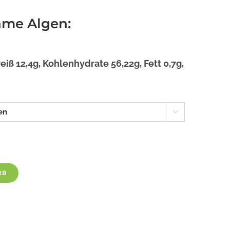
ame Algen:
eiß 12,4g, Kohlenhydrate 56,22g, Fett 0,7g,

RB