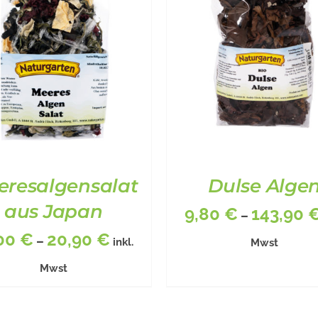
eresalgensalat
Dulse Alge
aus Japan
9,80
€
143,90
–
,00
€
20,90
€
–
inkl.
Mwst
Mwst
DIESES
DIESES
SCHREIBUNG
/
DETAILS
BESCHREIBUNG
/
DETA
PRODUKT
PRODU