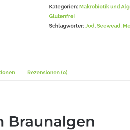
Menge
Kategorien:
Makrobiotik und Al
Glutenfrei
Schlagwörter:
Jod
,
Seewead
,
Me
tionen
Rezensionen (0)
n Braunalgen