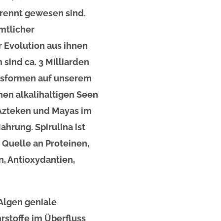
rennt gewesen sind.
ämtlicher
 Evolution aus ihnen
sind ca. 3 Milliarden
ensformen auf unserem
hen alkalihaltigen Seen
 Azteken und Mayas im
ahrung. Spirulina ist
e Quelle an Proteinen,
n, Antioxydantien,
 Algen geniale
rstoffe im Überfluss