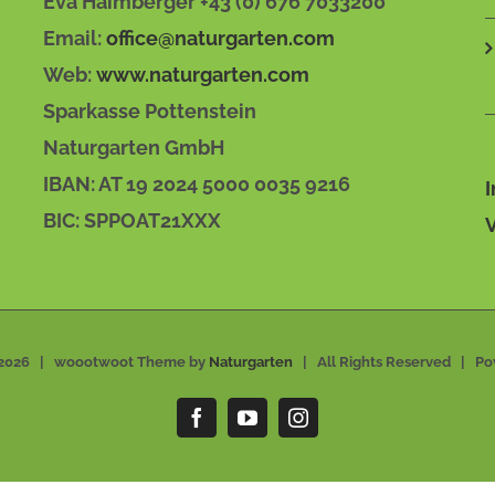
Eva Haimberger +43 (0) 676 7033200
Email:
office@naturgarten.com
Web:
www.naturgarten.com
Sparkasse Pottenstein
Naturgarten GmbH
IBAN: AT 19 2024 5000 0035 9216
BIC: SPPOAT21XXX
2026 | woootwoot Theme by
Naturgarten
| All Rights Reserved | P
Facebook
YouTube
Instagram