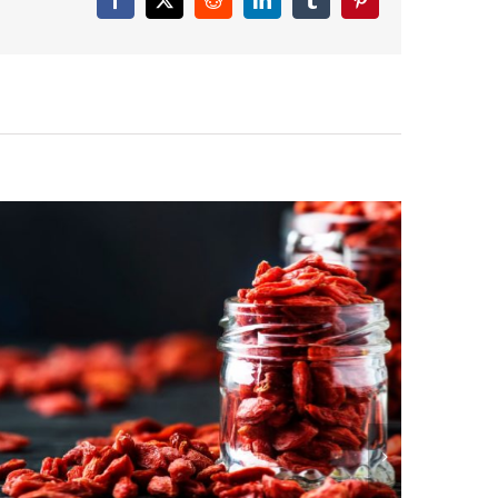
Facebook
X
Reddit
LinkedIn
Tumblr
Pinterest