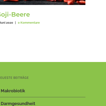
oji-Beere
Grün
 Juni 2020
|
0 Kommentare
4. Juni 202
EUESTE BEITRÄGE
Makrobiotik
Darmgesundheit