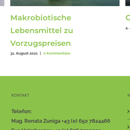
Makrobiotische
G
4.
Lebensmittel zu
Vorzugspreisen
31. August 2021
|
0 Kommentare
KONTAKT
N
Telefon:
Mag. Renata Zuniga +43 (0) 650 7824466