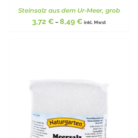
Steinsalz aus dem Ur-Meer, grob
3,72
€
8,49
€
–
inkl. Mwst
DIESES
BESCHREIBUNG
/
DETAILS
PRODUKT
WEIST
MEHRERE
VARIANTEN
AUF.
DIE
OPTIONEN
KÖNNEN
AUF