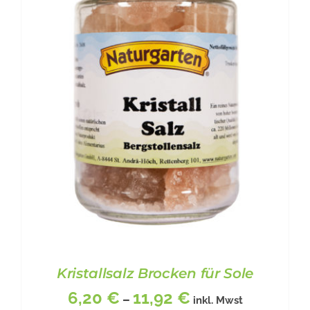
DIESES
BESCHREIBUNG
/
DETAILS
PRODUKT
WEIST
MEHRERE
VARIANTEN
AUF.
DIE
OPTIONEN
KÖNNEN
AUF
DER
PRODUKTSEITE
GEWÄHLT
WERDEN
Kristallsalz Brocken für Sole
6,20
€
11,92
€
–
inkl. Mwst