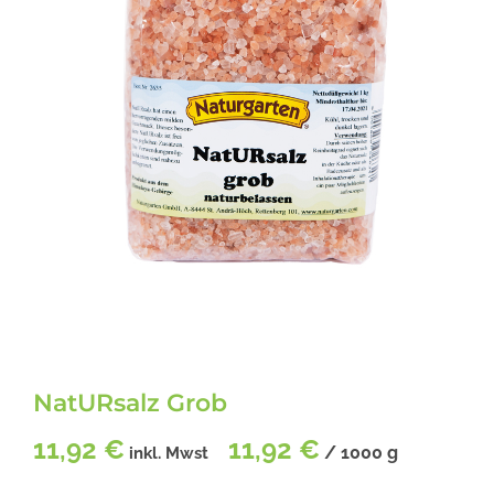
NatURsalz Grob
11,92
€
11,92
€
/
1000
g
inkl. Mwst