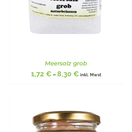
DER
PRODUKTSEITE
GEWÄHLT
WERDEN
Meersalz grob
1,72
€
8,30
€
–
inkl. Mwst