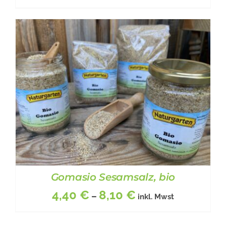
DIESES
BESCHREIBUNG
/
DETAILS
PRODUKT
WEIST
MEHRERE
VARIANTEN
AUF.
DIE
OPTIONEN
Gomasio Sesamsalz, bio
KÖNNEN
AUF
4,40
€
8,10
€
–
inkl. Mwst
DER
PRODUKTSEITE
GEWÄHLT