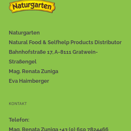
WEIST
MEHRERE
VARIANTEN
AUF.
DIE
Naturgarten
OPTIONEN
KÖNNEN
Natural Food & Selfhelp Products Distributor
AUF
Bahnhofstraße 17, A-8111 Gratwein-
DER
PRODUKTSEITE
Straßengel
GEWÄHLT
Mag. Renata Zuniga
WERDEN
Eva Haimberger
KONTAKT
Telefon:
Mag. Renata Zuniga +43 (0) 650 7824466