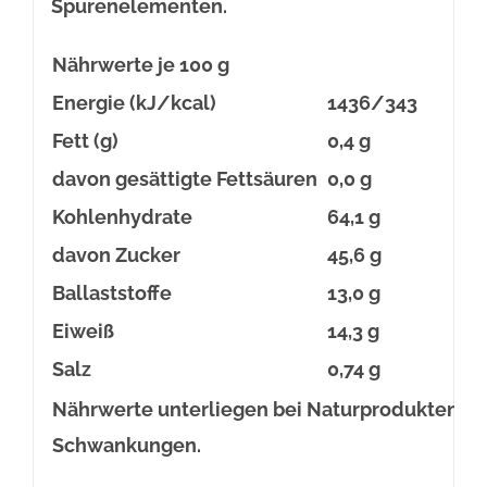
Spurenelementen.
Nährwerte je 100 g
Energie (kJ/kcal)
1436/343
Fett (g)
0,4 g
davon gesättigte Fettsäuren
0,0 g
Kohlenhydrate
64,1 g
davon Zucker
45,6 g
Ballaststoffe
13,0 g
Eiweiß
14,3 g
Salz
0,74 g
Nährwerte unterliegen bei Naturprodukten üb
Schwankungen.