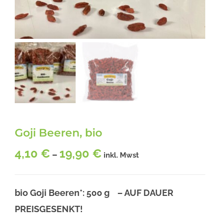
Goji Beeren, bio
4,10
€
19,90
€
–
inkl. Mwst
bio Goji Beeren*: 500 g – AUF DAUER
PREISGESENKT!