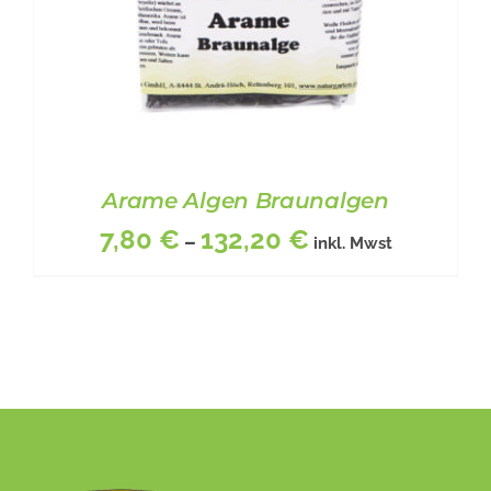
DER
PRODUKTSEITE
GEWÄHLT
WERDEN
Arame Algen Braunalgen
7,80
€
132,20
€
–
inkl. Mwst
DIESES
BESCHREIBUNG
/
DETAILS
PRODUKT