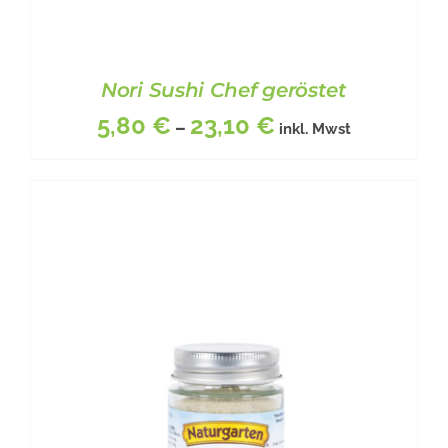
Nori Sushi Chef geröstet
5,80
€
23,10
€
–
inkl. Mwst
DIESES
BESCHREIBUNG
/
DETAILS
PRODUKT
WEIST
MEHRERE
VARIANTEN
AUF.