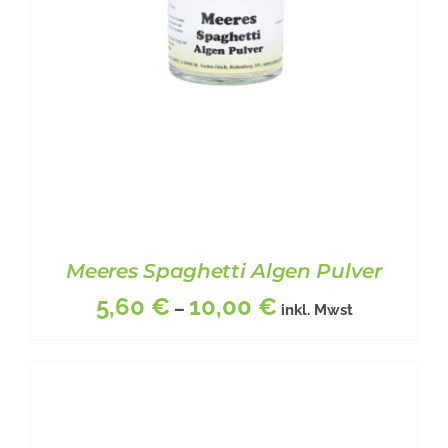
DIE
OPTIONEN
KÖNNEN
AUF
DER
PRODUKTSEITE
GEWÄHLT
WERDEN
Meeres Spaghetti Algen Pulver
5,60
€
10,00
€
–
inkl. Mwst