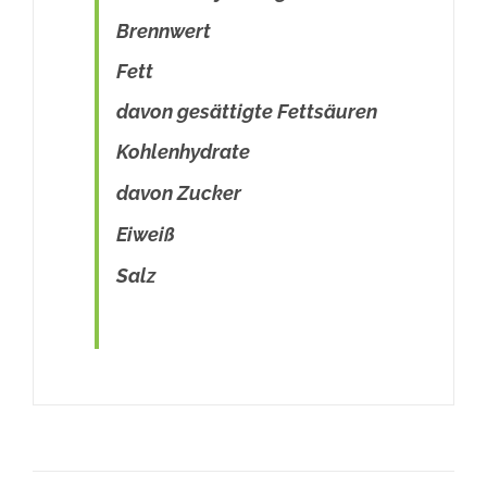
Brennwert
20
Fett
40
davon gesättigte Fettsäuren
4 
Kohlenhydrate
29
davon Zucker
1 
Eiweiß
19
Salz
0,