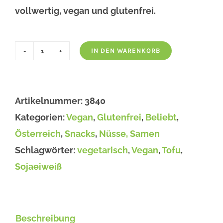
vollwertig, vegan und glutenfrei.
IN DEN WARENKORB
Cracker
Kerndl-
Cracker
Artikelnummer:
3840
aus
Kategorien:
Vegan
,
Glutenfrei
,
Beliebt
,
Österreich,
Österreich
,
Snacks
,
Nüsse, Samen
bio
Schlagwörter:
vegetarisch
,
Vegan
,
Tofu
,
200g
Sojaeiweiß
Menge
Beschreibung