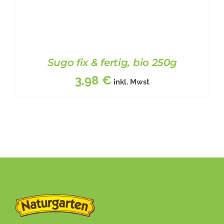
Sugo fix & fertig, bio 250g
3,98
€
inkl. Mwst
BESCHREIBUNG
/
DETAILS