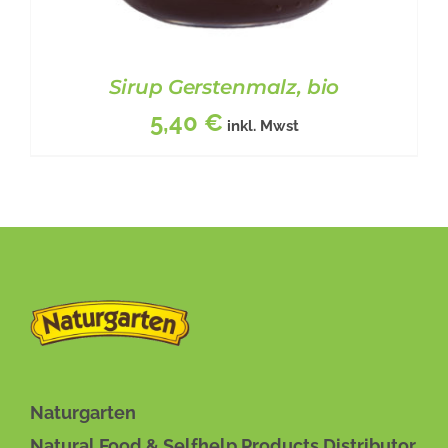
Sirup Gerstenmalz, bio
5,40
€
inkl. Mwst
DIESES
BESCHREIBUNG
/
DETAILS
PRODUKT
WEIST
MEHRERE
VARIANTEN
Naturgarten
AUF.
Natural Food & Selfhelp Products Distributor