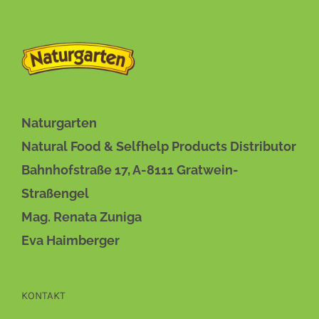
DIESES
BESCHREIBUNG
/
DETAILS
PRODUKT
WEIST
MEHRERE
VARIANTEN
Naturgarten
AUF.
Natural Food & Selfhelp Products Distributor
DIE
OPTIONEN
Bahnhofstraße 17, A-8111 Gratwein-
KÖNNEN
AUF
Straßengel
DER
Mag. Renata Zuniga
PRODUKTSEITE
GEWÄHLT
Eva Haimberger
WERDEN
KONTAKT