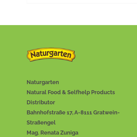
BESCHREIBUNG
/
DETAILS
Naturgarten
Natural Food & Selfhelp Products
Distributor
Bahnhofstraße 17, A-8111 Gratwein-
Straßengel
Mag. Renata Zuniga