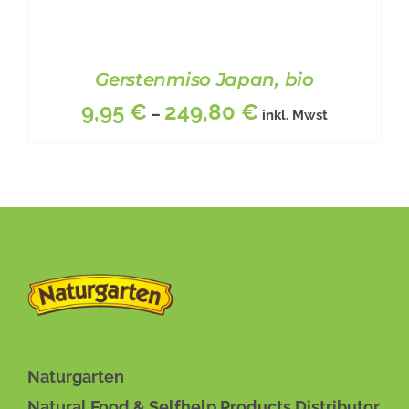
Gerstenmiso Japan, bio
9,95
€
249,80
€
–
inkl. Mwst
DIESES
BESCHREIBUNG
/
DETAILS
PRODUKT
WEIST
MEHRERE
VARIANTEN
Naturgarten
AUF.
Natural Food & Selfhelp Products Distributor