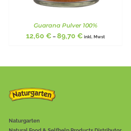
Guarana Pulver 100%
12,60
€
89,70
€
–
inkl. Mwst
DIESES
BESCHREIBUNG
/
DETAILS
PRODUKT
WEIST
MEHRERE
VARIANTEN
Naturgarten
AUF.
Natural Food & Selfhelp Products Distributor