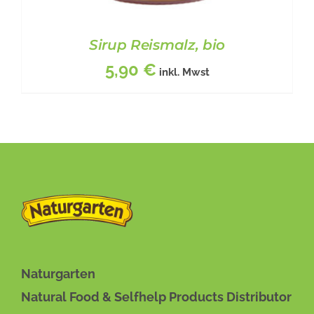
Sirup Reismalz, bio
5,90
€
inkl. Mwst
DIESES
BESCHREIBUNG
/
DETAILS
PRODUKT
WEIST
MEHRERE
VARIANTEN
Naturgarten
AUF.
Natural Food & Selfhelp Products Distributor
DIE
OPTIONEN