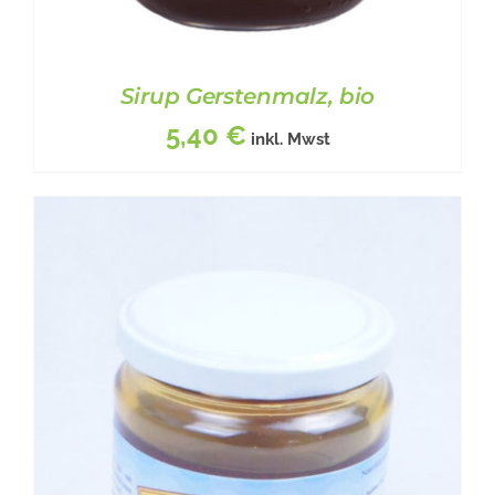
Sirup Gerstenmalz, bio
5,40
€
inkl. Mwst
DIESES
BESCHREIBUNG
/
DETAILS
PRODUKT
WEIST
MEHRERE
VARIANTEN
AUF.