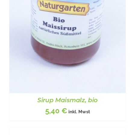
DIE
OPTIONEN
KÖNNEN
AUF
DER
PRODUKTSEITE
GEWÄHLT
WERDEN
Sirup Maismalz, bio
5,40
€
inkl. Mwst