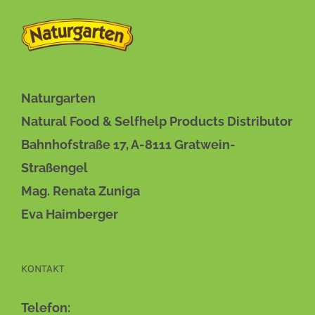
DIESES
BESCHREIBUNG
/
DETAILS
PRODUKT
WEIST
MEHRERE
VARIANTEN
AUF.
Naturgarten
DIE
OPTIONEN
Natural Food & Selfhelp Products Distributor
KÖNNEN
Bahnhofstraße 17, A-8111 Gratwein-
AUF
DER
Straßengel
PRODUKTSEITE
Mag. Renata Zuniga
GEWÄHLT
WERDEN
Eva Haimberger
KONTAKT
Telefon: