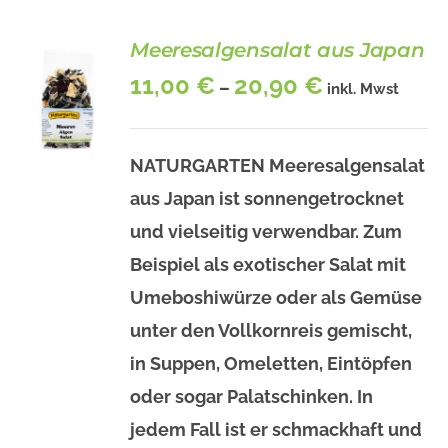
Meeresalgensalat aus Japan
11,00
€
20,90
€
–
inkl. Mwst
NATURGARTEN Meeresalgensalat
aus Japan ist sonnengetrocknet
BESCHREIBUNG
DIESES
und vielseitig verwendbar. Zum
/
PRODUKT
DETAILS
Beispiel als exotischer Salat mit
WEIST
MEHRERE
Umeboshiwürze oder als Gemüse
VARIANTEN
unter den Vollkornreis gemischt,
AUF.
DIE
in Suppen, Omeletten, Eintöpfen
OPTIONEN
KÖNNEN
oder sogar Palatschinken. In
AUF
jedem Fall ist er schmackhaft und
DER