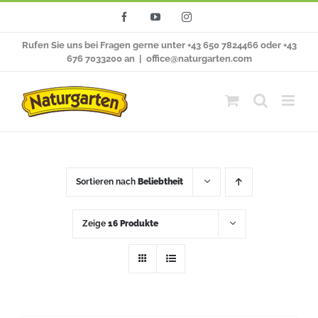
Zum
Facebook
YouTube
Instagram
Inhalt
Rufen Sie uns bei Fragen gerne unter +43 650 7824466 oder +43
springen
676 7033200 an
|
office@naturgarten.com
Sortieren nach
Beliebtheit
Zeige
16 Produkte