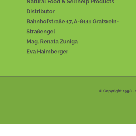
Natural Food & Selfhelp Products
PRODUKTSEITE
GEWÄHLT
Distributor
WERDEN
Bahnhofstraße 17, A-8111 Gratwein-
Straßengel
Mag. Renata Zuniga
Eva Haimberger
© Copyright 1998 -