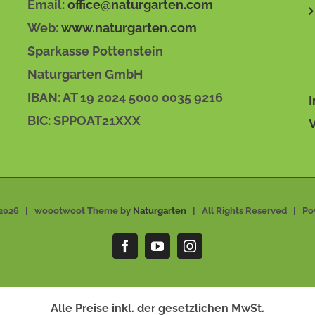
Email:
office@naturgarten.com
Web:
www.naturgarten.com
Sparkasse Pottenstein
Naturgarten GmbH
IBAN: AT 19 2024 5000 0035 9216
BIC: SPPOAT21XXX
2026 | woootwoot Theme by
Naturgarten
| All Rights Reserved | P
Facebook
YouTube
Instagram
Alle Preise inkl. der gesetzlichen MwSt.