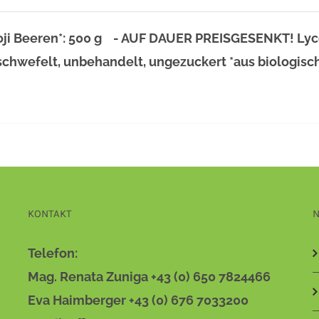
oji Beeren*: 500 g - AUF DAUER PREISGESENKT! Lyc
chwefelt, unbehandelt, ungezuckert *aus biologis
KONTAKT
N
Telefon:
Mag. Renata Zuniga +43 (0) 650 7824466
Eva Haimberger +43 (0) 676 7033200