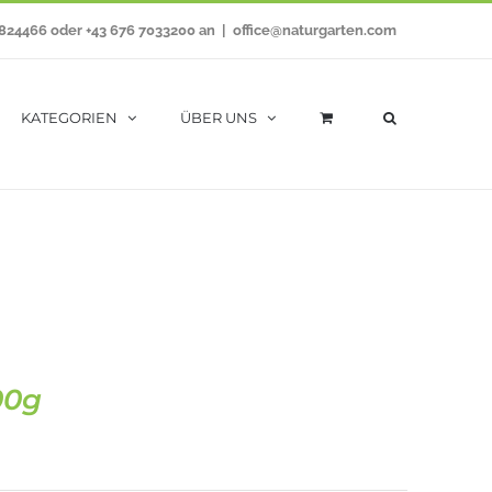
7824466 oder +43 676 7033200 an
|
office@naturgarten.com
KATEGORIEN
ÜBER UNS
00g