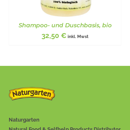
Shampoo- und Duschbasis, bio
32,50
€
inkl. Mwst
BESCHREIBUNG
/
DETAILS
Naturgarten
Natural Food & Selfhelp Products Distributor