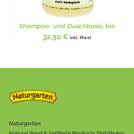
Shampoo- und Duschbasis, bio
32,50
€
inkl. Mwst
BESCHREIBUNG
/
DETAILS
Naturgarten
Natural Food & Selfhelp Products Distributor