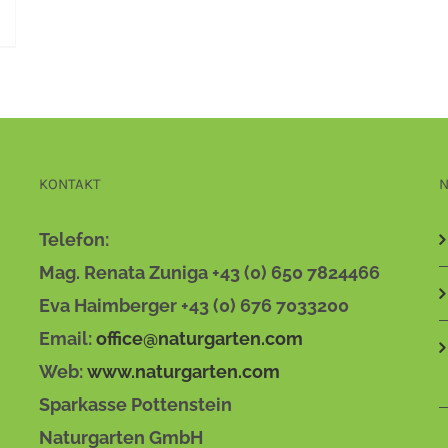
KONTAKT
N
Telefon:
Mag. Renata Zuniga +43 (0) 650 7824466
Eva Haimberger +43 (0) 676 7033200
Email:
office@naturgarten.com
Web:
www.naturgarten.com
Sparkasse Pottenstein
Naturgarten GmbH