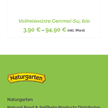
Vollreiswürze Genmai-Su, bio
3,90
€
94,90
€
–
inkl. Mwst
DIESES
BESCHREIBUNG
/
DETAILS
PRODUKT
WEIST
MEHRERE
VARIANTEN
Naturgarten
AUF.
Natural Food & Selfhelp Products Distributor