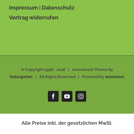
Impressum
|
Datenschutz
Vertrag widerrufen
© Copyright 1998 -
2026 | woootwoot Theme by
Naturgarten
| All Rights Reserved | Powered by
wootwoot
Facebook
YouTube
Instagram
Alle Preise inkl. der gesetzlichen MwSt.