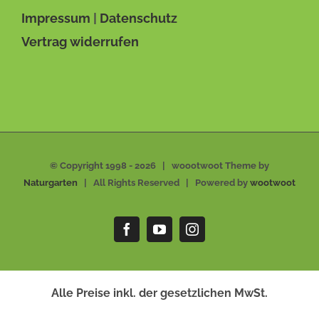
Impressum
|
Datenschutz
Vertrag widerrufen
© Copyright 1998 -
2026 | woootwoot Theme by
Naturgarten
| All Rights Reserved | Powered by
wootwoot
Facebook
YouTube
Instagram
Alle Preise inkl. der gesetzlichen MwSt.