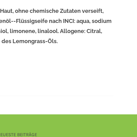
 Haut, ohne chemische Zutaten verseift,
nöl--Flüssigseife nach INCI: aqua, sodium
l, limonene, linalool. Allogene: Citral,
le des Lemongrass-Öls.
EUESTE BEITRÄGE