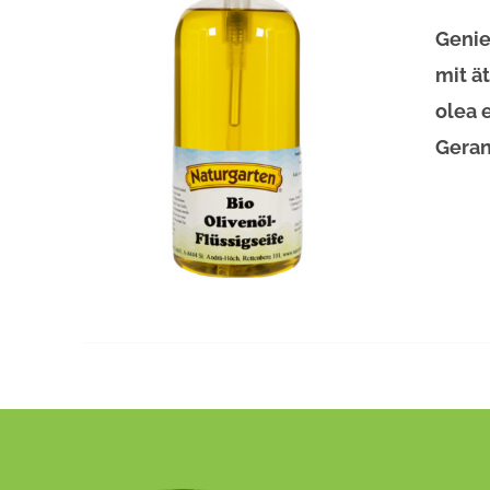
Genie
mit ä
olea 
Geran