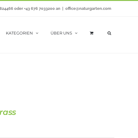
7824466 oder +43 676 7033200 an
|
office@naturgarten.com
KATEGORIEN
ÜBER UNS
rass