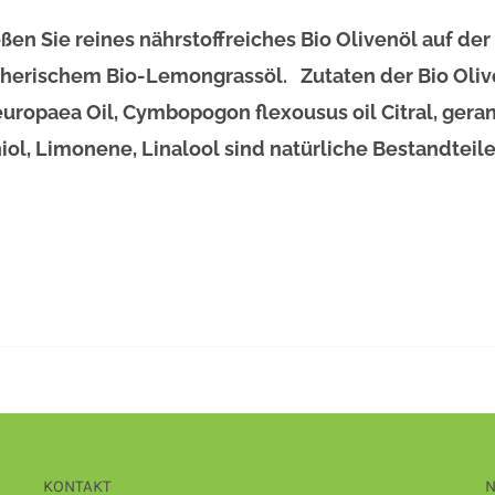
ßen Sie reines nährstoffreiches Bio Olivenöl auf der
therischem Bio-Lemongrassöl. Zutaten der Bio Olive
europaea Oil, Cymbopogon flexousus oil Citral, geranio
iol, Limonene, Linalool sind natürliche Bestandtei
KONTAKT
N