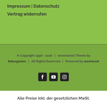
Impressum
|
Datenschutz
Vertrag widerrufen
© Copyright 1998 -
2026 | woootwoot Theme by
Naturgarten
| All Rights Reserved | Powered by
wootwoot
Facebook
YouTube
Instagram
Alle Preise inkl. der gesetzlichen MwSt.