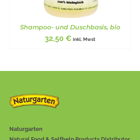
Shampoo- und Duschbasis, bio
32,50
€
inkl. Mwst
BESCHREIBUNG
/
DETAILS
Naturgarten
Natural Food & Selfhelp Products Distributor