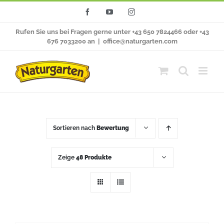
Zum
Facebook
YouTube
Instagram
Inhalt
Rufen Sie uns bei Fragen gerne unter +43 650 7824466 oder +43
springen
676 7033200 an
|
office@naturgarten.com
Sortieren nach
Bewertung
Zeige
48 Produkte