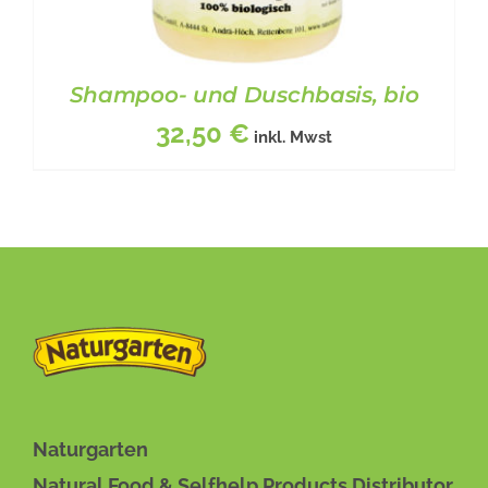
Shampoo- und Duschbasis, bio
32,50
€
inkl. Mwst
BESCHREIBUNG
/
DETAILS
Naturgarten
Natural Food & Selfhelp Products Distributor