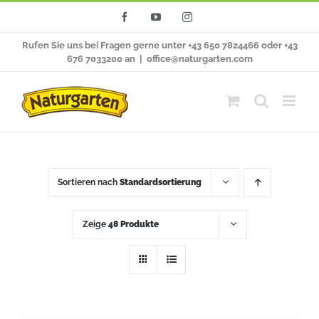
Zum
Facebook
YouTube
Instagram
Inhalt
Rufen Sie uns bei Fragen gerne unter +43 650 7824466 oder +43
springen
676 7033200 an
|
office@naturgarten.com
Sortieren nach
Standardsortierung
Zeige
48 Produkte