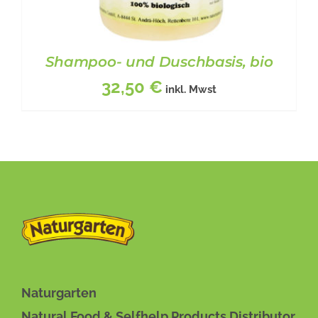
Shampoo- und Duschbasis, bio
32,50
€
inkl. Mwst
BESCHREIBUNG
/
DETAILS
Naturgarten
Natural Food & Selfhelp Products Distributor