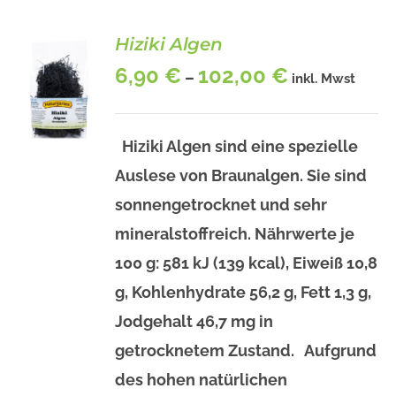
Hiziki Algen
6,90
€
102,00
€
–
inkl. Mwst
Hiziki Algen sind eine spezielle
Auslese von Braunalgen. Sie sind
BESCHREIBUNG
DIESES
sonnengetrocknet und sehr
/
PRODUKT
DETAILS
mineralstoffreich. Nährwerte je
WEIST
MEHRERE
100 g: 581 kJ (139 kcal), Eiweiß 10,8
VARIANTEN
g, Kohlenhydrate 56,2 g, Fett 1,3 g,
AUF.
DIE
Jodgehalt 46,7 mg in
OPTIONEN
KÖNNEN
getrocknetem Zustand. Aufgrund
AUF
des hohen natürlichen
DER