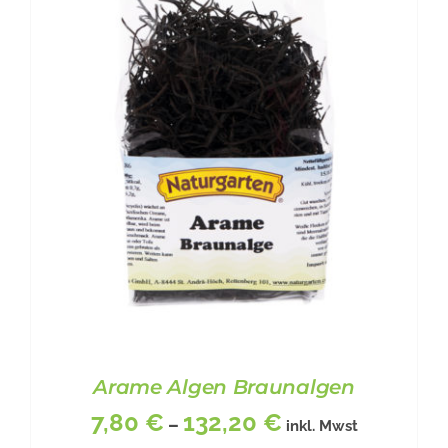
PRODUKT
WEIST
MEHRERE
VARIANTEN
AUF.
DIE
OPTIONEN
KÖNNEN
AUF
DER
PRODUKTSEITE
GEWÄHLT
WERDEN
Arame Algen Braunalgen
7,80
€
132,20
€
–
inkl. Mwst