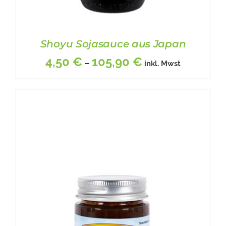
Shoyu Sojasauce aus Japan
4,50
€
105,90
€
–
inkl. Mwst
DIESES
BESCHREIBUNG
/
DETAILS
PRODUKT
WEIST
MEHRERE
VARIANTEN
AUF.