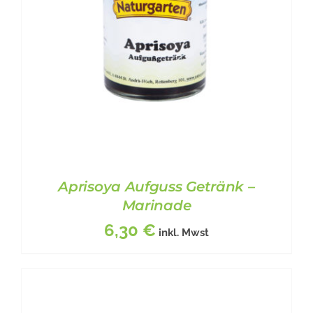
DIE
OPTIONEN
KÖNNEN
AUF
DER
PRODUKTSEITE
GEWÄHLT
WERDEN
Aprisoya Aufguss Getränk –
Marinade
6,30
€
inkl. Mwst