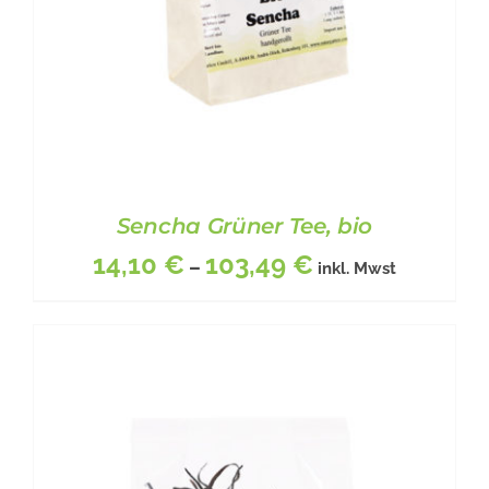
Sencha Grüner Tee, bio
14,10
€
103,49
€
–
inkl. Mwst
DIESES
BESCHREIBUNG
/
DETAILS