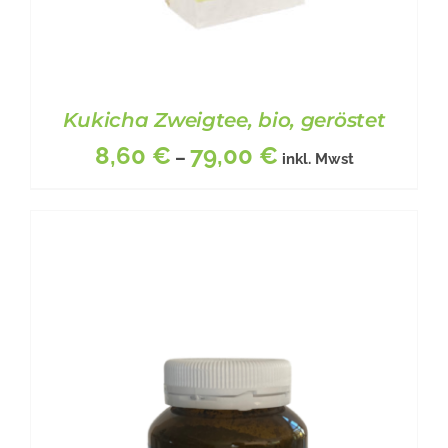
Kukicha Zweigtee, bio, geröstet
8,60
€
79,00
€
–
inkl. Mwst
DIESES
BESCHREIBUNG
/
DETAILS
PRODUKT
WEIST
MEHRERE
VARIANTEN