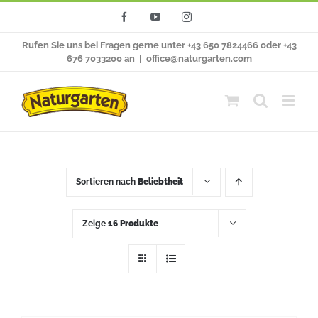
Zum
Facebook
YouTube
Instagram
Inhalt
Rufen Sie uns bei Fragen gerne unter +43 650 7824466 oder +43
springen
676 7033200 an
|
office@naturgarten.com
Sortieren nach
Beliebtheit
Zeige
16 Produkte