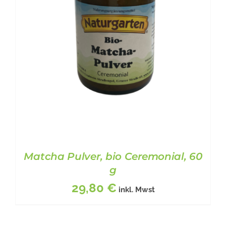
AUF.
DIE
OPTIONEN
KÖNNEN
AUF
DER
PRODUKTSEITE
GEWÄHLT
WERDEN
Matcha Pulver, bio Ceremonial, 60
g
29,80
€
inkl. Mwst