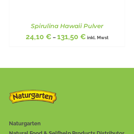
Spirulina Hawaii Pulver
24,10
€
131,50
€
–
inkl. Mwst
DIESES
BESCHREIBUNG
/
DETAILS
PRODUKT
WEIST
MEHRERE
VARIANTEN
Naturgarten
AUF.
Natural Food & Selfhelp Products Distributor