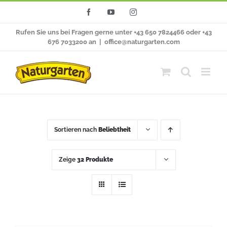
Zum
Facebook
YouTube
Instagram
Inhalt
Rufen Sie uns bei Fragen gerne unter +43 650 7824466 oder +43
springen
676 7033200 an
|
office@naturgarten.com
Sortieren nach
Beliebtheit
Zeige
32 Produkte