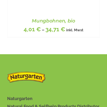
Mungbohnen, bio
4,01
€
34,71
€
–
inkl. Mwst
DIESES
BESCHREIBUNG
/
DETAILS
PRODUKT
WEIST
MEHRERE
VARIANTEN
Naturgarten
AUF.
Natural Food & Selfhelp Products Distributor