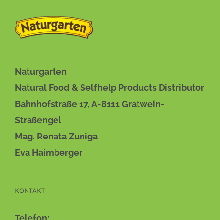
DIESES
BESCHREIBUNG
/
DETAILS
PRODUKT
WEIST
MEHRERE
VARIANTEN
Naturgarten
AUF.
Natural Food & Selfhelp Products Distributor
DIE
OPTIONEN
Bahnhofstraße 17, A-8111 Gratwein-
KÖNNEN
AUF
Straßengel
DER
Mag. Renata Zuniga
PRODUKTSEITE
GEWÄHLT
Eva Haimberger
WERDEN
KONTAKT
Telefon: