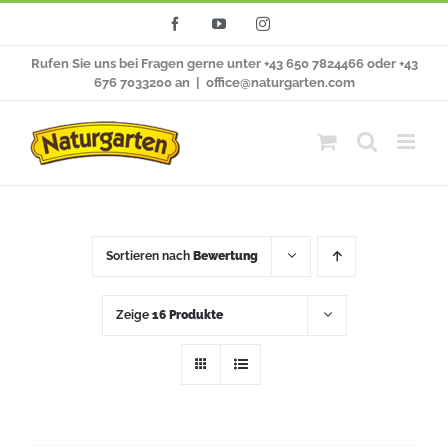
Zum
Facebook
YouTube
Instagram
Inhalt
Rufen Sie uns bei Fragen gerne unter +43 650 7824466 oder +43
springen
676 7033200 an
|
office@naturgarten.com
Sortieren nach
Bewertung
Zeige
16 Produkte