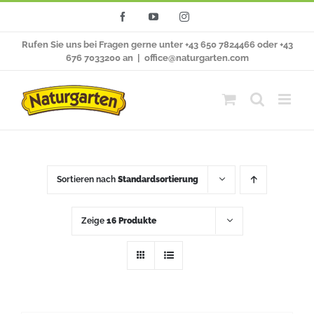
Zum
Facebook
YouTube
Instagram
Inhalt
Rufen Sie uns bei Fragen gerne unter +43 650 7824466 oder +43
springen
676 7033200 an
|
office@naturgarten.com
Sortieren nach
Standardsortierung
Zeige
16 Produkte