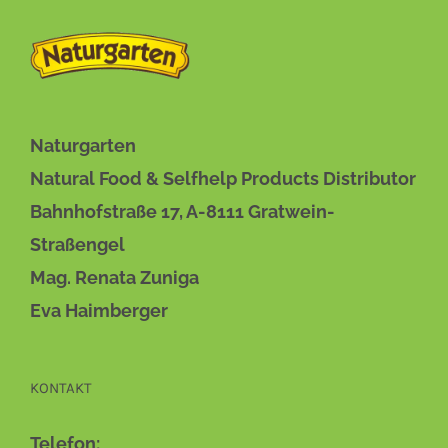
DIESES
BESCHREIBUNG
/
DETAILS
PRODUKT
WEIST
MEHRERE
VARIANTEN
Naturgarten
AUF.
Natural Food & Selfhelp Products Distributor
DIE
OPTIONEN
Bahnhofstraße 17, A-8111 Gratwein-
KÖNNEN
AUF
Straßengel
DER
Mag. Renata Zuniga
PRODUKTSEITE
GEWÄHLT
Eva Haimberger
WERDEN
KONTAKT
Telefon: