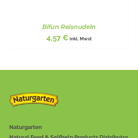
Bifun Reisnudeln
4,57
€
inkl. Mwst
BESCHREIBUNG
/
DETAILS
Naturgarten
Natural Food & Selfhelp Products Distributor