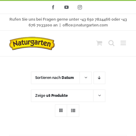
Zum
Facebook
YouTube
Instagram
Inhalt
Rufen Sie uns bei Fragen gerne unter +43 650 7824466 oder +43
springen
676 7033200 an
|
office@naturgarten.com
Sortieren nach
Datum
Zeige
16 Produkte