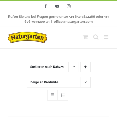
Zum
Facebook
YouTube
Instagram
Inhalt
Rufen Sie uns bei Fragen gerne unter +43 650 7824466 oder +43
springen
676 7033200 an
|
office@naturgarten.com
Sortieren nach
Datum
Zeige
16 Produkte