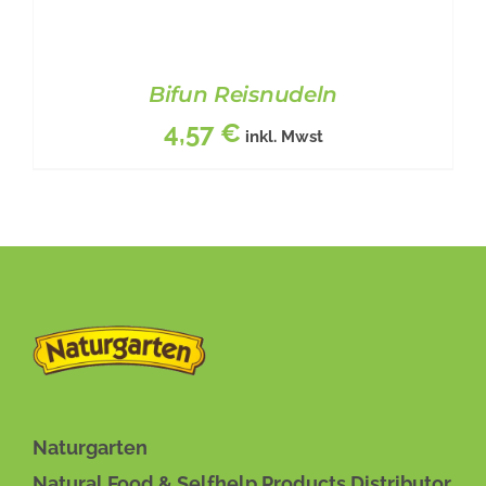
Bifun Reisnudeln
4,57
€
inkl. Mwst
BESCHREIBUNG
/
DETAILS
Naturgarten
Natural Food & Selfhelp Products Distributor