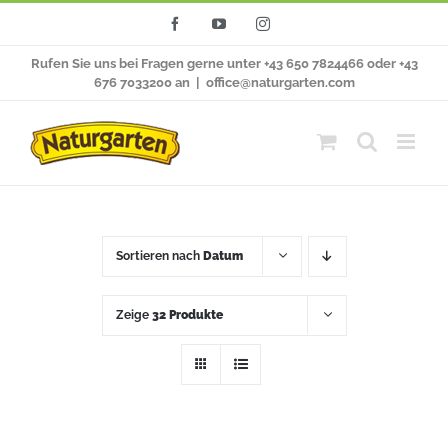
Zum
Facebook
YouTube
Instagram
Inhalt
Rufen Sie uns bei Fragen gerne unter +43 650 7824466 oder +43
springen
676 7033200 an
|
office@naturgarten.com
Sortieren nach
Datum
Zeige
32 Produkte