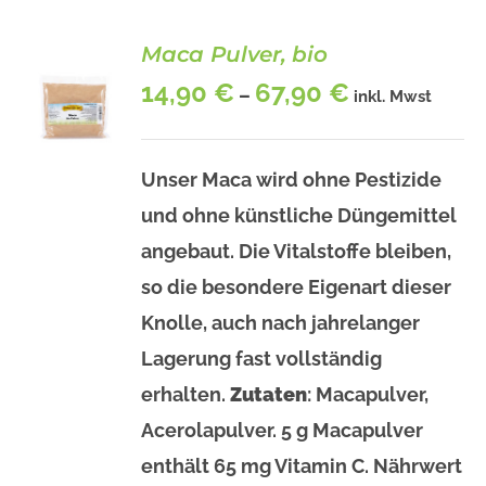
Maca Pulver, bio
14,90
€
67,90
€
–
inkl. Mwst
Unser Maca wird ohne Pestizide
und ohne künstliche Düngemittel
BESCHREIBUNG
DIESES
angebaut. Die Vitalstoffe bleiben,
/
PRODUKT
DETAILS
so die besondere Eigenart dieser
WEIST
MEHRERE
Knolle, auch nach jahrelanger
VARIANTEN
Lagerung fast vollständig
AUF.
DIE
erhalten.
Zutaten
: Macapulver,
OPTIONEN
KÖNNEN
Acerolapulver. 5 g Macapulver
AUF
enthält 65 mg Vitamin C. Nährwert
DER