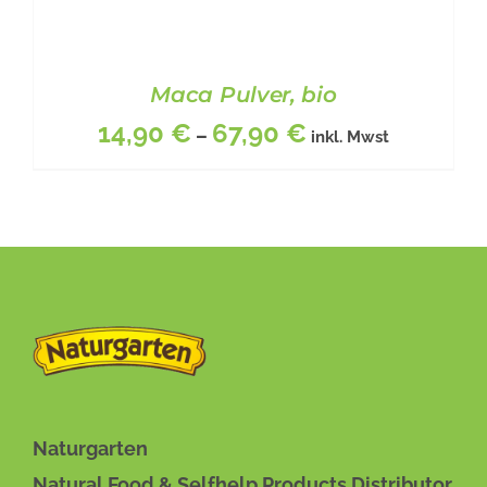
Maca Pulver, bio
14,90
€
67,90
€
–
inkl. Mwst
DIESES
BESCHREIBUNG
/
DETAILS
PRODUKT
WEIST
MEHRERE
VARIANTEN
Naturgarten
AUF.
Natural Food & Selfhelp Products Distributor