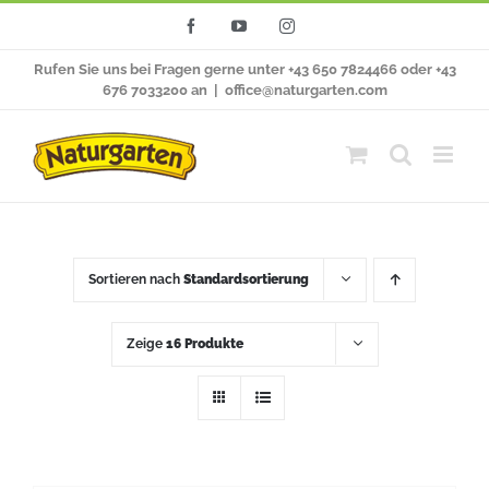
Zum
Facebook
YouTube
Instagram
Inhalt
Rufen Sie uns bei Fragen gerne unter +43 650 7824466 oder +43
springen
676 7033200 an
|
office@naturgarten.com
Sortieren nach
Standardsortierung
Zeige
16 Produkte