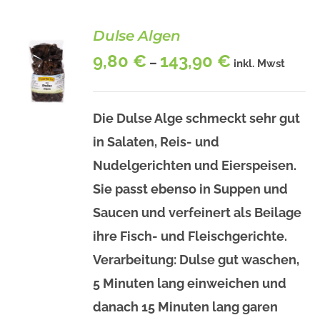
Dulse Algen
9,80
€
143,90
€
–
inkl. Mwst
Die Dulse Alge schmeckt sehr gut
in Salaten, Reis- und
BESCHREIBUNG
DIESES
Nudelgerichten und Eierspeisen.
/
PRODUKT
DETAILS
Sie passt ebenso in Suppen und
WEIST
MEHRERE
Saucen und verfeinert als Beilage
VARIANTEN
ihre Fisch- und Fleischgerichte.
AUF.
DIE
Verarbeitung: Dulse gut waschen,
OPTIONEN
KÖNNEN
5 Minuten lang einweichen und
AUF
danach 15 Minuten lang garen
DER