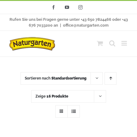
Zum
Facebook
YouTube
Instagram
Inhalt
Rufen Sie uns bei Fragen gerne unter +43 650 7824466 oder +43
springen
676 7033200 an
|
office@naturgarten.com
Sortieren nach
Standardsortierung
Zeige
16 Produkte