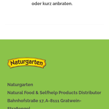
PRODUKTSEITE
oder kurz anbraten.
GEWÄHLT
WERDEN
Naturgarten
Natural Food & Selfhelp Products Distributor
Bahnhofstraße 17, A-8111 Gratwein-
Straßengel