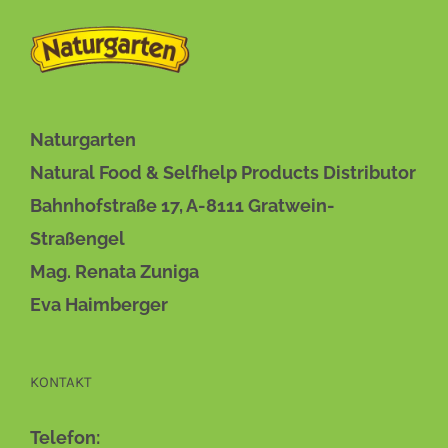
DIESES
BESCHREIBUNG
/
DETAILS
PRODUKT
WEIST
MEHRERE
VARIANTEN
AUF.
Naturgarten
DIE
OPTIONEN
Natural Food & Selfhelp Products Distributor
KÖNNEN
Bahnhofstraße 17, A-8111 Gratwein-
AUF
DER
Straßengel
PRODUKTSEITE
Mag. Renata Zuniga
GEWÄHLT
WERDEN
Eva Haimberger
KONTAKT
Telefon: