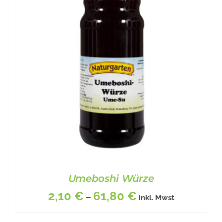
WEIST
MEHRERE
VARIANTEN
AUF.
DIE
OPTIONEN
KÖNNEN
AUF
DER
PRODUKTSEITE
GEWÄHLT
WERDEN
Umeboshi Würze
2,10
€
61,80
€
–
inkl. Mwst