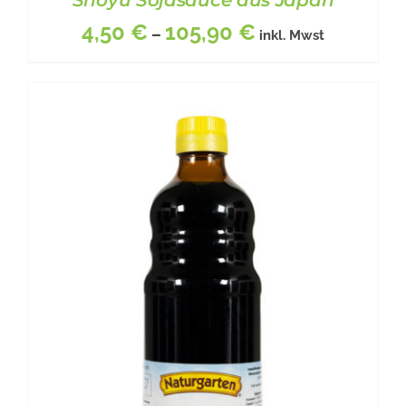
4,50
€
105,90
€
–
inkl. Mwst
DIESES
BESCHREIBUNG
/
DETAILS
PRODUKT
WEIST
MEHRERE
VARIANTEN
AUF.
DIE
OPTIONEN
KÖNNEN
AUF
DER