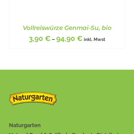
Vollreiswürze Genmai-Su, bio
3,90
€
94,90
€
–
inkl. Mwst
DIESES
BESCHREIBUNG
/
DETAILS
PRODUKT
WEIST
MEHRERE
VARIANTEN
Naturgarten
AUF.