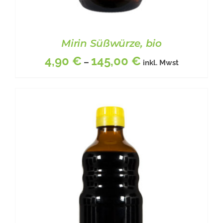
Mirin Süßwürze, bio
4,90
€
145,00
€
–
inkl. Mwst
DIESES
BESCHREIBUNG
/
DETAILS
PRODUKT
WEIST
MEHRERE
VARIANTEN
AUF.