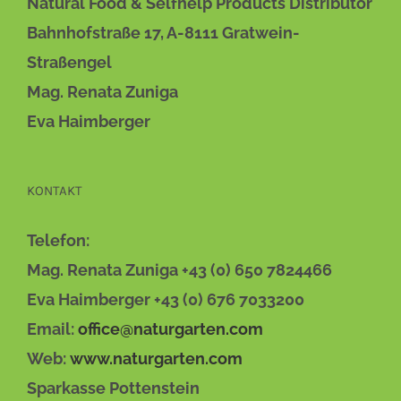
Natural Food & Selfhelp Products Distributor
DIE
OPTIONEN
Bahnhofstraße 17, A-8111 Gratwein-
KÖNNEN
AUF
Straßengel
DER
Mag. Renata Zuniga
PRODUKTSEITE
GEWÄHLT
Eva Haimberger
WERDEN
KONTAKT
Telefon:
Mag. Renata Zuniga +43 (0) 650 7824466
Eva Haimberger +43 (0) 676 7033200
Email:
office@naturgarten.com
Web:
www.naturgarten.com
Sparkasse Pottenstein