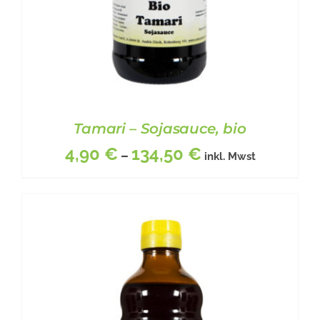
PRODUKTSEITE
GEWÄHLT
WERDEN
Tamari – Sojasauce, bio
4,90
€
134,50
€
–
inkl. Mwst
DIESES
BESCHREIBUNG
/
DETAILS
PRODUKT