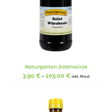
DIE
OPTIONEN
KÖNNEN
AUF
DER
PRODUKTSEITE
GEWÄHLT
WERDEN
Naturgarten Salatwürze
3,90
€
105,00
€
–
inkl. Mwst